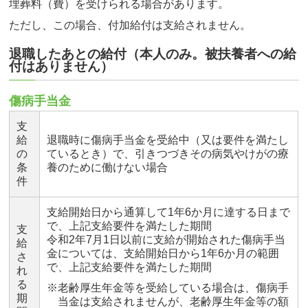
埋葬料（費）を受けられる場合があります。
ただし、この場合、付加給付は支給されません。
退職したあとの給付
（本人のみ。被扶養者への給
付はありません）
傷病手当金
支
給
退職時に傷病手当金を受給中（又は要件を満たし
の
ているとき）で、引きつづきその病気やけがの療
条
養のために働けない場合
件
支給開始日から通算して1年6か月に達する日まで
で、上記支給要件を満たした期間
支
令和2年7月1日以前に支給が開始された傷病手当
給
金については、支給開始日から1年6か月の範囲
さ
で、上記支給要件を満たした期間
れ
る
※老齢厚生年金等を受給している場合は、傷病手
期
当金は支給されませんが、老齢厚生年金等の額