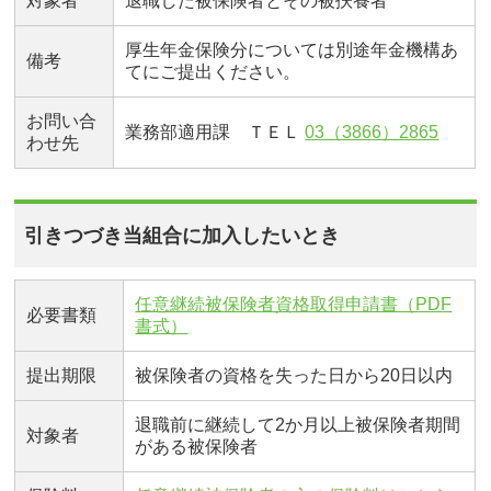
対象者
退職した被保険者とその被扶養者
厚生年金保険分については別途年金機構あ
備考
てにご提出ください。
お問い合
業務部適用課 ＴＥＬ
03（3866）2865
わせ先
引きつづき当組合に加入したいとき
任意継続被保険者資格取得申請書（PDF
必要書類
書式）
提出期限
被保険者の資格を失った日から20日以内
退職前に継続して2か月以上被保険者期間
対象者
がある被保険者