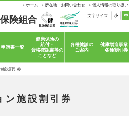
ホーム
所在地・お問い合わせ
個人情報の取り扱い
文字サイズ
小
中
保険組合
健康保険の
給付・
各種健診の
健康増進事業
申請書一覧
資格確認書等の
ご案内
各種割引券
ことなど
ン施設割引券
ョン施設割引券