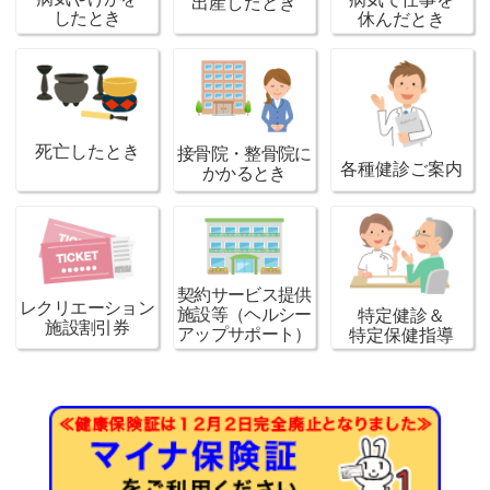
出産したとき
金健診WEB予約受付開始について
したとき
休んだとき
2026/07/15
NEW
「令和８年７月滋賀県甲賀市の土砂崩れ」によ
り被災された組合員の皆様へのお知らせ
死亡したとき
接骨院・整骨院に
2026/07/15
各種健診ご案内
かかるとき
夏季期間の組合業務について
契約サービス提供
レクリエーション
施設等（ヘルシー
特定健診＆
施設割引券
アップサポート）
特定保健指導