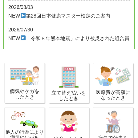
2026/08/03
NEW
第28回日本健康マスター検定のご案内
2026/07/30
NEW
「令和８年熊本地震」により被災された組合員
の皆様へのお知らせ
2026/07/21
NEW
加入員専用ページ組合情報に令和７年度決算お
よび事業報告を掲載しています
病気やケガを
2026/07/16
医療費が高額に
立て替え払いを
したとき
なったとき
したとき
NEW
令和８年度 Webウォークラリー秋季「歩
Fes.」の開催について
2026/07/15
日帰り人間ドック（組合直接契約医療機関）費用補助
他人の行為により
病気やけがを
病気で仕事を