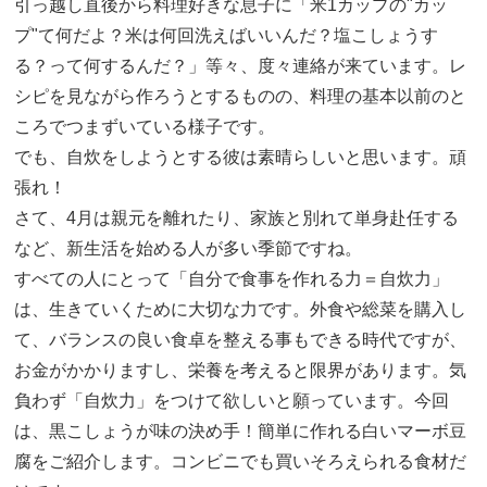
引っ越し直後から料理好きな息子に「米1カップの"カッ
プ"て何だよ？米は何回洗えばいいんだ？塩こしょうす
る？って何するんだ？」等々、度々連絡が来ています。レ
シピを見ながら作ろうとするものの、料理の基本以前のと
ころでつまずいている様子です。
でも、自炊をしようとする彼は素晴らしいと思います。頑
張れ！
さて、4月は親元を離れたり、家族と別れて単身赴任する
など、新生活を始める人が多い季節ですね。
すべての人にとって「自分で食事を作れる力＝自炊力」
は、生きていくために大切な力です。外食や総菜を購入し
て、バランスの良い食卓を整える事もできる時代ですが、
お金がかかりますし、栄養を考えると限界があります。気
負わず「自炊力」をつけて欲しいと願っています。今回
は、黒こしょうが味の決め手！簡単に作れる白いマーボ豆
腐をご紹介します。コンビニでも買いそろえられる食材だ