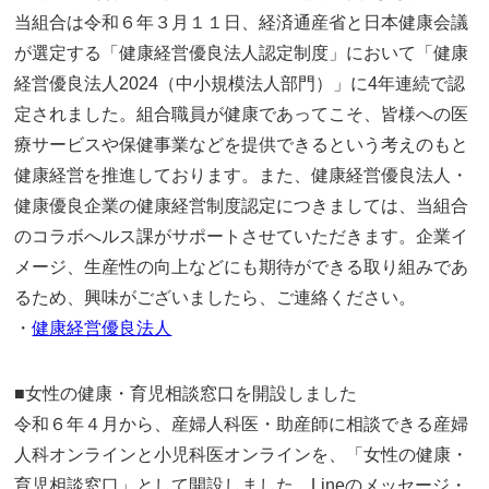
当組合は令和６年３月１１日、経済通産省と日本健康会議
が選定する「健康経営優良法人認定制度」において「健康
経営優良法人2024（中小規模法人部門）」に4年連続で認
定されました。組合職員が健康であってこそ、皆様への医
療サービスや保健事業などを提供できるという考えのもと
健康経営を推進しております。また、健康経営優良法人・
健康優良企業の健康経営制度認定につきましては、当組合
のコラボへルス課がサポートさせていただきます。企業イ
メージ、生産性の向上などにも期待ができる取り組みであ
るため、興味がございましたら、ご連絡ください。
・
健康経営優良法人
■女性の健康・育児相談窓口を開設しました
令和６年４月から、産婦人科医・助産師に相談できる産婦
人科オンラインと小児科医オンラインを、「女性の健康・
育児相談窓口」として開設しました。Lineのメッセージ・