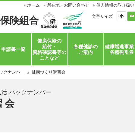
ホーム
所在地・お問い合わせ
個人情報の取り扱い
文字サイズ
小
中
保険組合
健康保険の
給付・
各種健診の
健康増進事業
申請書一覧
資格確認書等の
ご案内
各種割引券
ことなど
ックナンバー
健康づくり講習会
活 バックナンバー
習会