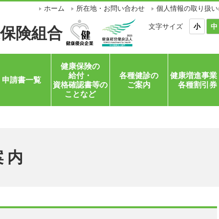
ホーム
所在地・お問い合わせ
個人情報の取り扱い
文字サイズ
小
中
保険組合
健康保険の
給付・
各種健診の
健康増進事業
申請書一覧
資格確認書等の
ご案内
各種割引券
ことなど
案内